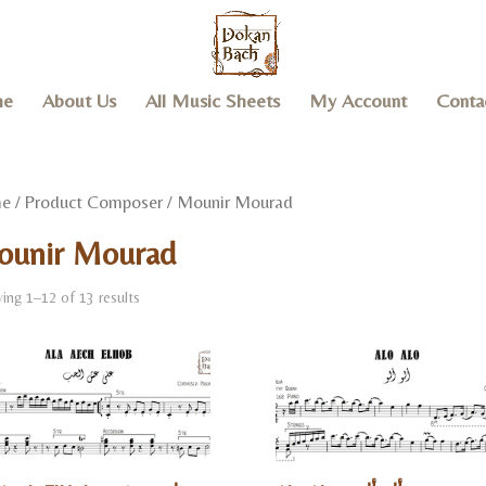
e
About Us
All Music Sheets
My Account
Conta
e
/ Product Composer / Mounir Mourad
unir Mourad
ing 1–12 of 13 results