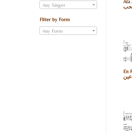
Ala A
Any Singer
لحب
Filter by Form
Any Form
En R
عين