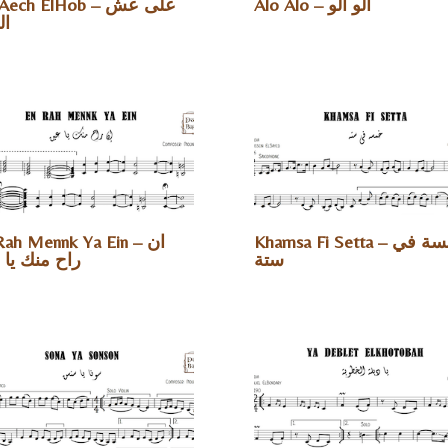
Alo Alo – ألو ألو
ech ElHob – على عش
ا
Khamsa Fi Setta – خمسة في
ah Mennk Ya Ein – ان
ستة
راح منك يا 